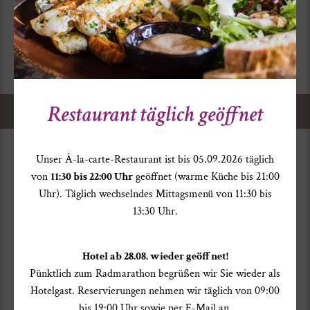
#HOTELVALENTIN
Restaurant täglich geöffnet
Home
>
Zimmer
> Informationen
Unser À-la-carte-Restaurant ist bis 05.09.2026 täglich
von
11:30 bis 22:00 Uhr
geöffnet (warme Küche bis 21:00
Uhr). Täglich wechselndes Mittagsmenü von 11:30 bis
13:30 Uhr.
Hotel ab 28.08. wieder geöffnet!
Pünktlich zum Radmarathon begrüßen wir Sie wieder als
HOTEL VALENTIN
Hotelgast. Reservierungen nehmen wir täglich von 09:00
Dorfstr. 109 · 6450 Sölden · Austria
bis 19:00 Uhr sowie per E-Mail an