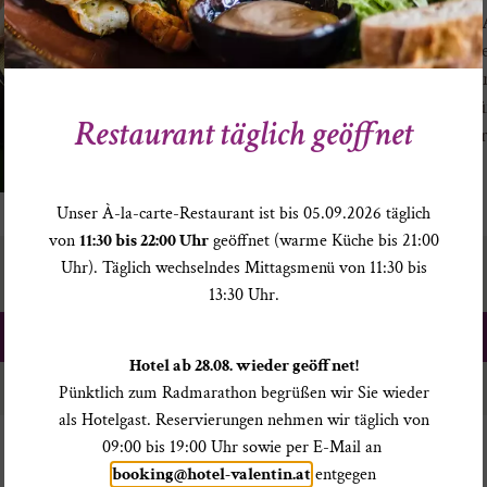
Sollten Sie am Tag unserer 
buchbare Rate in der gleic
vergleichbaren Bedingungen
erhalten Sie von uns den gü
Restaurant täglich geöffnet
Flasche Champagner bei de
Unser À-la-carte-Restaurant ist bis 05.09.2026 täglich
von
11:30 bis 22:00 Uhr
geöffnet (warme Küche bis 21:00
Uhr). Täglich wechselndes Mittagsmenü von 11:30 bis
13:30 Uhr.
JETZT DIREKT BUCHEN
Hotel ab 28.08. wieder geöffnet!
Pünktlich zum Radmarathon begrüßen wir Sie wieder
als Hotelgast. Reservierungen nehmen wir täglich von
09:00 bis 19:00 Uhr sowie per E-Mail an
booking@hotel-valentin.at
entgegen