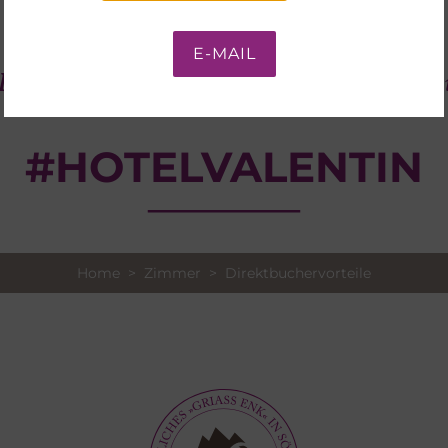
E-MAIL
e Ihre persönlichen Hotel Valentin Momente mi
#HOTELVALENTIN
Home
>
Zimmer
> Direktbuchervorteile