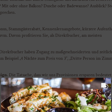
? Mit oder ohne Balkon? Dusche oder Badewanne? Ausblick? Stock
sprechen.
us, Stammgästerabatt, Kennenlernangebote, kürzere Aufenthal
uvm. Davon profitieren Sie, als Direktbucher, am meisten
Direktbucher haben Zugang zu maßgeschneiderten und zeitlich 
m Beispiel „4 Nächte zum Preis von 3“, „Dritte Person im Zimme
ign.
Die Tatsache, dass wir uns Provisionen ersparen bedeutet
terzuentwickeln und besser zu werden. Wovon Sie - als unsere 
Direkt buchen und 