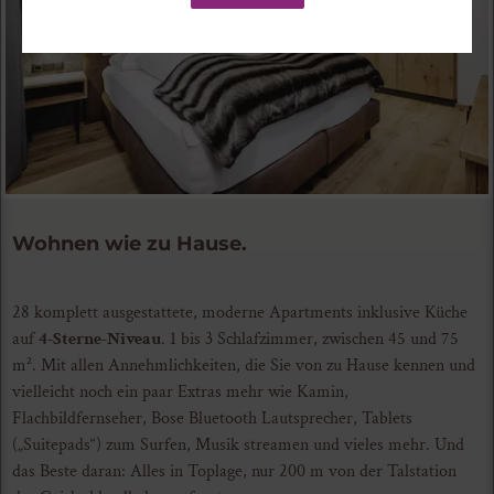
Wohnen wie zu Hause.
28 komplett ausgestattete, moderne Apartments inklusive Küche
auf
4-Sterne-Niveau
. 1 bis 3 Schlafzimmer, zwischen 45 und 75
m². Mit allen Annehmlichkeiten, die Sie von zu Hause kennen und
vielleicht noch ein paar Extras mehr wie Kamin,
Flachbildfernseher, Bose Bluetooth Lautsprecher, Tablets
(
„Suitepads“) zum Surfen, Musik streamen und vieles mehr. Und
das Beste daran: Alles in Toplage, nur 200 m von der Talstation