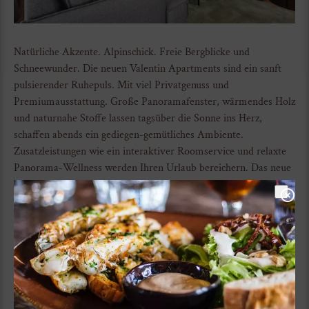
Natürliche Akzente. Alpinschick. Freie Bergblicke und
Schneewunder. Die neuen Valentin Apartments sind ein sanft
pulsierender Ruhepuls. Mit viel Privatgenuss und
Premiumausstattung. Große Panoramafenster, wärmendes Holz
und naturnahe Stoffe lassen tagsüber die Sonne ins Herz,
schaffen abends ein gediegen-gemütliches Ambiente.
Zusatzleistungen wie ein interaktiver Roomservice und relaxte
Panorama-Wellness werden Ihren Urlaub bereichern. Das neue
Valentin Apartmenthaus kann 28 hochkarätige Design
Apartments mit viel Service für persönlichen Urlaubsgenuss
und mehr Platz zum Wohlfühlen. In Top Urlaubslage.
Urlaub in den Valentin Design Apartments
features ...