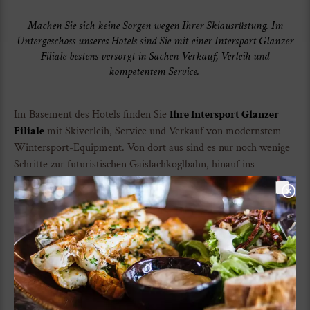
Machen Sie sich keine Sorgen wegen Ihrer Skiausrüstung. Im
Untergeschoss unseres Hotels sind Sie mit einer Intersport Glanzer
Filiale bestens versorgt in Sachen Verkauf, Verleih und
kompetentem Service.
Im Basement des Hotels finden Sie
Ihre Intersport Glanzer
Filiale
mit Skiverleih, Service und Verkauf von modernstem
Wintersport-Equipment. Von dort aus sind es nur noch wenige
Schritte zur futuristischen Gaislachkoglbahn, hinauf ins
Skigebiet Sölden.
Zweiter Shop an der Giggijochbahn
Sie haben in unserem Inhouse-Shop nicht gefunden, was Sie
suchen? Kein Problem. Nur 45 Meter von der Giggijochbahn,
der zweiten Seilbahn ins Skigebiet Sölden, entfernt erwartet Sie
ein weiterer Intersport Glanzer Shop mit allem, was das Herz
begehrt: Ski- und Boardverleih samt Skidepot, Sportshop und