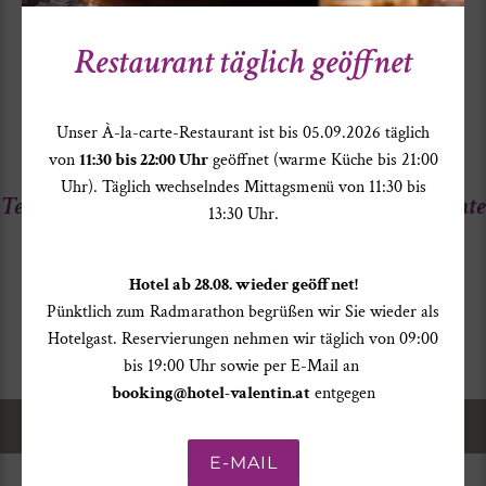
coole Fashion für drunter und drüber. Außerdem gibt es dort
Restaurant täglich geöffnet
eine lässige Wohlfühl-Café-Lounge. Shopping in relaxter
Atmosphäre. Ca. 2 Kilometer entfernt.
Unser À-la-carte-Restaurant ist bis 05.09.2026 täglich
von
11:30 bis 22:00 Uhr
geöffnet (warme Küche bis 21:00
Uhr). Täglich wechselndes Mittagsmenü von 11:30 bis
Teilen Sie Ihre persönlichen Hotel Valentin Momente
13:30 Uhr.
mit der Welt
Hotel ab 28.08. wieder geöffnet!
#HOTELVALENTIN
Pünktlich zum Radmarathon begrüßen wir Sie wieder als
Hotelgast. Reservierungen nehmen wir täglich von 09:00
bis 19:00 Uhr sowie per E-Mail an
booking@hotel-valentin.at
entgegen
Home
>
Winter
> Skiverleih
E-MAIL