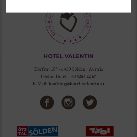
HOTEL VALENTIN
Dorfstr. 109 · 6450 Sölden · Austria
Telefon Hotel:
+43 5254 22 67
E-Mail:
booking@hotel-valentin.at