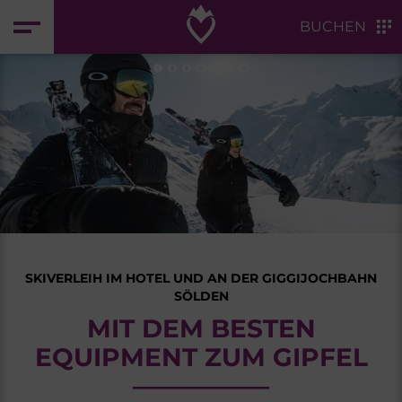
Zum Header springen (
Zum Inhalt springen (
Zum Footer springen (
zur Navigation springen (
Barrierefreiheits-Widget öffnen (
Control + Option
Control + Option
Control + Option
Control + Option
Control + Option
+ 2)
+ 3)
+ 1)
+ 4)
+ 5)
BUCHEN
SKIVERLEIH IM HOTEL UND AN DER GIGGIJOCHBAHN
SÖLDEN
MIT DEM BESTEN
EQUIPMENT ZUM GIPFEL