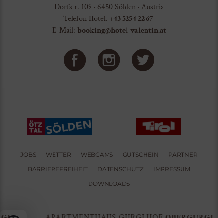
Dorfstr. 109 · 6450 Sölden · Austria
Telefon Hotel:
+43 5254 22 67
E-Mail:
booking@hotel-valentin.at
JOBS
WETTER
WEBCAMS
GUTSCHEIN
PARTNER
BARRIEREFREIHEIT
DATENSCHUTZ
IMPRESSUM
DOWNLOADS
L
APARTMENTHAUS GURGLHOF
OBERGURGL