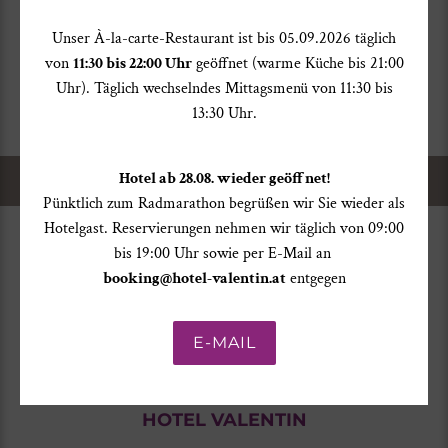
Unser À-la-carte-Restaurant ist bis 05.09.2026 täglich
3. Fertig
von
11:30 bis 22:00 Uhr
geöffnet (warme Küche bis 21:00
Uhr). Täglich wechselndes Mittagsmenü von 11:30 bis
13:30 Uhr.
Hotel ab 28.08. wieder geöffnet!
Home
>
Service
> Newsletter
Pünktlich zum Radmarathon begrüßen wir Sie wieder als
Hotelgast. Reservierungen nehmen wir täglich von 09:00
bis 19:00 Uhr sowie per E-Mail an
booking@hotel-valentin.at
entgegen
E-MAIL
HOTEL VALENTIN