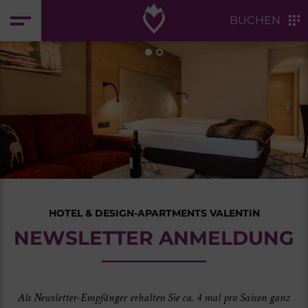
Zum Header springen (
Zum Inhalt springen (
Zum Footer springen (
zur Navigation springen (
Barrierefreiheits-Widget öffnen (
Control + Option
Control + Option
Control + Option
Control + Option
Control + Option
+ 2)
+ 3)
+ 1)
+ 4)
+ 5)
BUCHEN
HOTEL & DESIGN-APARTMENTS VALENTIN
NEWSLETTER ANMELDUNG
Als Newsletter-Empfänger erhalten Sie ca. 4 mal pro Saison ganz